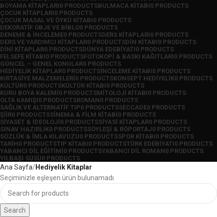
BOYAMA KITAPLARI
0 PRODUCTS
BULMACA KITABI
0 PRODUCTS
ÇOCUK KITAPLARI
0 PRODUCTS
ÇOCUK MASAL VE ÖYKÜ KITABI
0 PRODUCTS
DEKORATIF OBJE VE BIBLO
0 PRODUCTS
DENEME & İNCELEME
0 PRODUCTS
DERS KITAPLARI
0 PRODUCTS
DERS VE YARDIMCI KITAPLAR
0 PRODUCTS
DIN KITABI
0 PRODUCTS
DINI KITAPLAR
0 PRODUCTS
DÜNYA EDEBIYATI
0 PRODUCTS
FELSEFE KITABI
0 PRODUCTS
FOTOKOPI & BASKI KAĞITLARI
0 PRODUCTS
GÜNCEL – GENEL KONULAR
0 PRODUCTS
HEDIYELIK KITAPLAR
0 PRODUCTS
İNCELEME KITABI
0 PRODUCTS
KIRTASIYE MALZEMELERI
0 PRODUCTS
KONSEPT HEDIYELIK
0 PRODUCTS
KÜLTÜR
0 PRODUCTS
KÜLTÜR KITABI
0 PRODUCTS
KURU BOYA KALEMI
0 PRODUCTS
MITOLOJI KITABI
0 PRODUCTS
OLTA KAMIŞI
0 PRODUCTS
ROMAN
0 PRODUCTS
SAĞLIK VE ALTERNATIF TIP
0 PRODUCTS
SECCADE
0 PRODUCTS
ŞIIR
0 PRODUCTS
SINEMA & FILM KITABI
0 PRODUCTS
SIYASET & İDEOLOJI
0 PRODUCTS
SIYASI KITAPLAR
0 PRODUCTS
SINAV HAZIRLIK
0 PRODUCTS
SÖYLEŞI & RÖPORTAJ
0 PRODUCTS
SÖZLÜK & İMLA KILAVUZU
0 PRODUCTS
SPOR KITABI
0 PRODUCTS
TARIH
0 PRODUCTS
TIP KITABI
0 PRODUCTS
TÜRK EDEBIYATI
0 PRODUCTS
YABANCI DIL EĞITIMI
0 PRODUCTS
YABANCI DIL ROMAN
0 PRODUCTS
YILBAŞI SÜSÜ
0 PRODUCTS
Ana Sayfa
Hediyelik Kitaplar
Seçiminizle eşleşen ürün bulunamadı.
Search